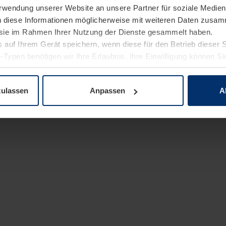
Verwendung unserer Website an unsere Partner für soziale Medi
n diese Informationen möglicherweise mit weiteren Daten zusam
e sie im Rahmen Ihrer Nutzung der Dienste gesammelt haben.
 auf Ihrem Gerät speichern, wenn diese für den Betrieb dieser 
-Typen benötigen wir Ihre Erlaubnis. Ihre Einwilligung können Sie
enschutzerklärung
unserer Website ändern oder widerrufen.
zulassen
Anpassen
A