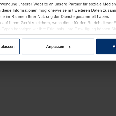
Verwendung unserer Website an unsere Partner für soziale Medi
n diese Informationen möglicherweise mit weiteren Daten zusam
e sie im Rahmen Ihrer Nutzung der Dienste gesammelt haben.
 auf Ihrem Gerät speichern, wenn diese für den Betrieb dieser 
-Typen benötigen wir Ihre Erlaubnis. Ihre Einwilligung können Sie
enschutzerklärung
unserer Website ändern oder widerrufen.
zulassen
Anpassen
A