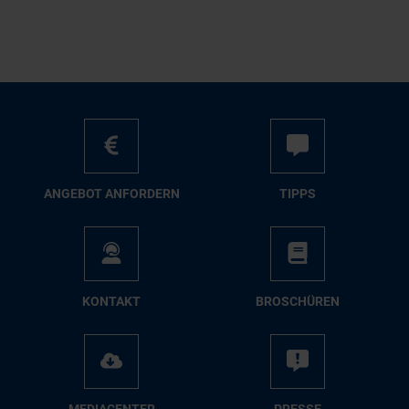
AN­GE­BOT AN­FOR­DERN
TIPPS
KON­TAKT
BRO­SCHÜ­REN