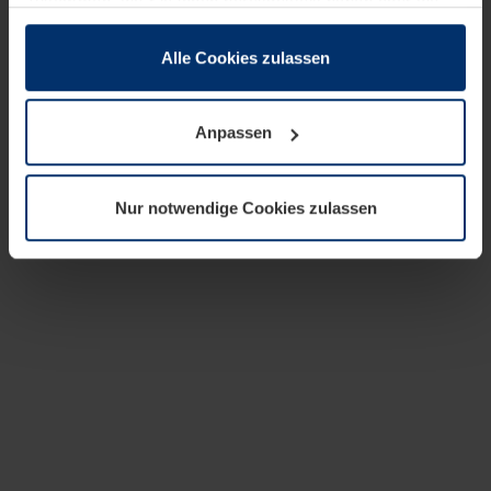
zusammen, die Sie ihnen bereitgestellt haben oder die
sie im Rahmen Ihrer Nutzung der Dienste gesammelt
haben.
Alle Cookies zulassen
Rechtlich können wir Cookies auf Ihrem Gerät speichern,
wenn diese für den Betrieb dieser Seite unbedingt
Anpassen
notwendig sind. Für alle anderen Cookie-Typen benötigen
wir Ihre Erlaubnis. Ihre Einwilligung können Sie jederzeit
in der Cookie-Erläuterung auf der Seite
Nur notwendige Cookies zulassen
Datenschutzerklärung
unserer Website ändern oder
widerrufen.