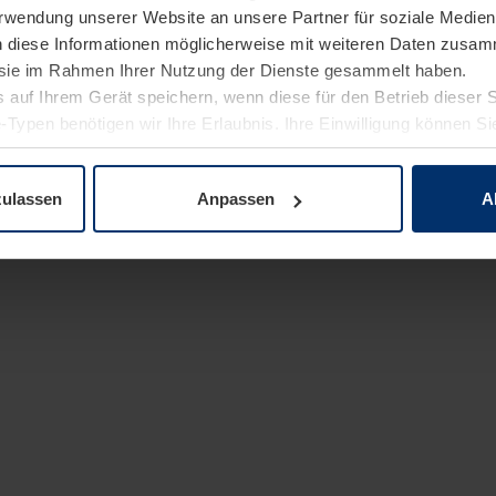
Verwendung unserer Website an unsere Partner für soziale Medi
n diese Informationen möglicherweise mit weiteren Daten zusam
e sie im Rahmen Ihrer Nutzung der Dienste gesammelt haben.
 auf Ihrem Gerät speichern, wenn diese für den Betrieb dieser 
-Typen benötigen wir Ihre Erlaubnis. Ihre Einwilligung können Sie
enschutzerklärung
unserer Website ändern oder widerrufen.
zulassen
Anpassen
A