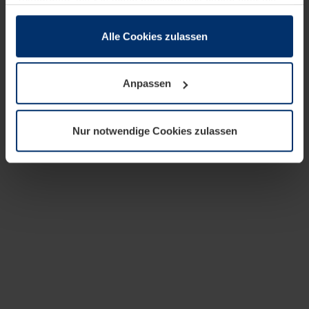
zusammen, die Sie ihnen bereitgestellt haben oder die
sie im Rahmen Ihrer Nutzung der Dienste gesammelt
haben.
Alle Cookies zulassen
Rechtlich können wir Cookies auf Ihrem Gerät speichern,
wenn diese für den Betrieb dieser Seite unbedingt
Anpassen
notwendig sind. Für alle anderen Cookie-Typen benötigen
wir Ihre Erlaubnis. Ihre Einwilligung können Sie jederzeit
in der Cookie-Erläuterung auf der Seite
Nur notwendige Cookies zulassen
Datenschutzerklärung
unserer Website ändern oder
widerrufen.