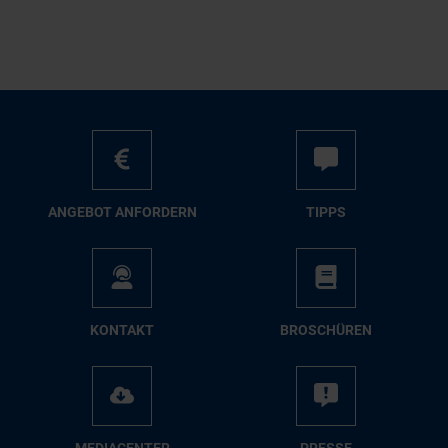
AN­GE­BOT AN­FOR­DERN
TIPPS
KON­TAKT
BRO­SCHÜ­REN