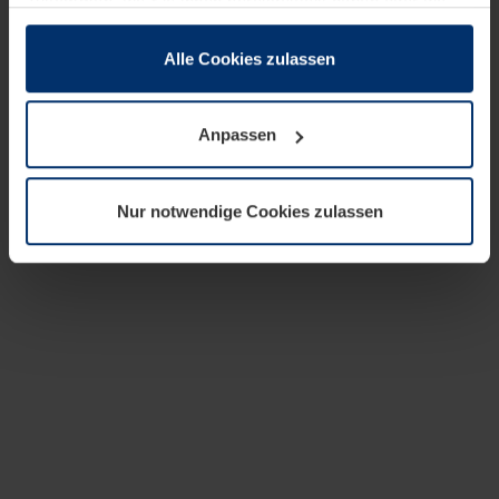
zusammen, die Sie ihnen bereitgestellt haben oder die
sie im Rahmen Ihrer Nutzung der Dienste gesammelt
haben.
Alle Cookies zulassen
Rechtlich können wir Cookies auf Ihrem Gerät speichern,
wenn diese für den Betrieb dieser Seite unbedingt
Anpassen
notwendig sind. Für alle anderen Cookie-Typen benötigen
wir Ihre Erlaubnis. Ihre Einwilligung können Sie jederzeit
in der Cookie-Erläuterung auf der Seite
Nur notwendige Cookies zulassen
Datenschutzerklärung
unserer Website ändern oder
widerrufen.