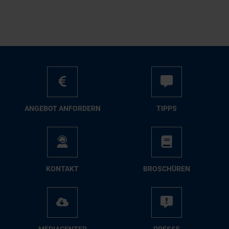
AN­GE­BOT AN­FOR­DERN
TIPPS
KON­TAKT
BRO­SCHÜ­REN