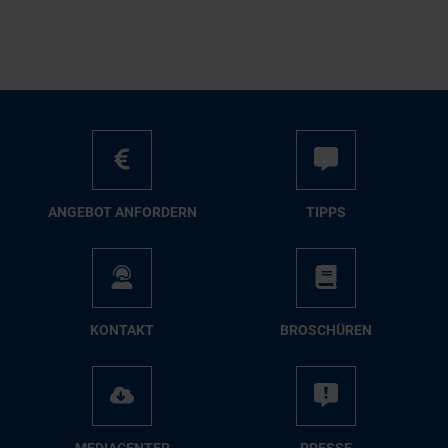
AN­GE­BOT AN­FOR­DERN
TIPPS
KON­TAKT
BRO­SCHÜ­REN