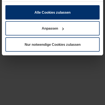
zusammen, die Sie ihnen bereitgestellt haben oder die
sie im Rahmen Ihrer Nutzung der Dienste gesammelt
haben.
Alle Cookies zulassen
Rechtlich können wir Cookies auf Ihrem Gerät speichern,
wenn diese für den Betrieb dieser Seite unbedingt
Anpassen
notwendig sind. Für alle anderen Cookie-Typen benötigen
wir Ihre Erlaubnis. Ihre Einwilligung können Sie jederzeit
in der Cookie-Erläuterung auf der Seite
Nur notwendige Cookies zulassen
Datenschutzerklärung
unserer Website ändern oder
widerrufen.