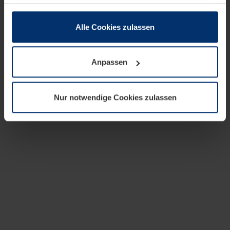
zusammen, die Sie ihnen bereitgestellt haben oder die
sie im Rahmen Ihrer Nutzung der Dienste gesammelt
haben.
Alle Cookies zulassen
Rechtlich können wir Cookies auf Ihrem Gerät speichern,
wenn diese für den Betrieb dieser Seite unbedingt
Anpassen
notwendig sind. Für alle anderen Cookie-Typen benötigen
wir Ihre Erlaubnis. Ihre Einwilligung können Sie jederzeit
in der Cookie-Erläuterung auf der Seite
Nur notwendige Cookies zulassen
Datenschutzerklärung
unserer Website ändern oder
widerrufen.