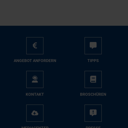
AN­GE­BOT AN­FOR­DERN
TIPPS
KON­TAKT
BRO­SCHÜ­REN