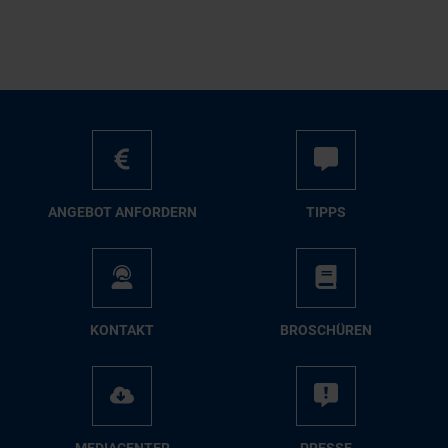
AN­GE­BOT AN­FOR­DERN
TIPPS
KON­TAKT
BRO­SCHÜ­REN