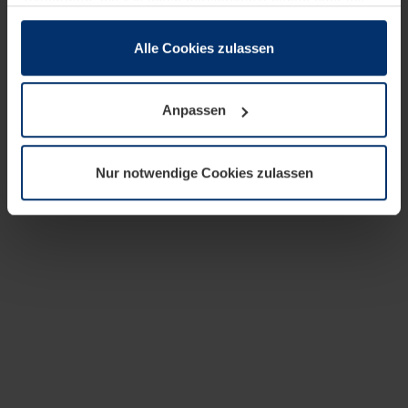
zusammen, die Sie ihnen bereitgestellt haben oder die
sie im Rahmen Ihrer Nutzung der Dienste gesammelt
haben.
Alle Cookies zulassen
Rechtlich können wir Cookies auf Ihrem Gerät speichern,
wenn diese für den Betrieb dieser Seite unbedingt
Anpassen
notwendig sind. Für alle anderen Cookie-Typen benötigen
wir Ihre Erlaubnis. Ihre Einwilligung können Sie jederzeit
in der Cookie-Erläuterung auf der Seite
Nur notwendige Cookies zulassen
Datenschutzerklärung
unserer Website ändern oder
widerrufen.