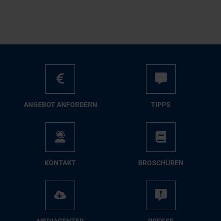
AN­GE­BOT AN­FOR­DERN
TIPPS
KON­TAKT
BRO­SCHÜ­REN