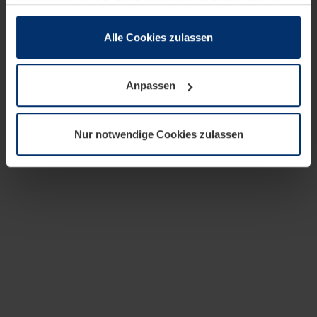
zusammen, die Sie ihnen bereitgestellt haben oder die
sie im Rahmen Ihrer Nutzung der Dienste gesammelt
haben.
Alle Cookies zulassen
Rechtlich können wir Cookies auf Ihrem Gerät speichern,
wenn diese für den Betrieb dieser Seite unbedingt
Anpassen
notwendig sind. Für alle anderen Cookie-Typen benötigen
wir Ihre Erlaubnis. Ihre Einwilligung können Sie jederzeit
in der Cookie-Erläuterung auf der Seite
Nur notwendige Cookies zulassen
Datenschutzerklärung
unserer Website ändern oder
widerrufen.