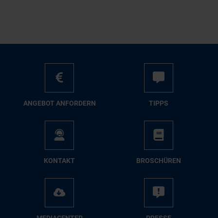
AN­GE­BOT AN­FOR­DERN
TIPPS
KON­TAKT
BRO­SCHÜ­REN