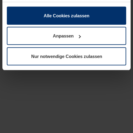
zusammen, die Sie ihnen bereitgestellt haben oder die
sie im Rahmen Ihrer Nutzung der Dienste gesammelt
haben.
Alle Cookies zulassen
Rechtlich können wir Cookies auf Ihrem Gerät speichern,
wenn diese für den Betrieb dieser Seite unbedingt
Anpassen
notwendig sind. Für alle anderen Cookie-Typen benötigen
wir Ihre Erlaubnis. Ihre Einwilligung können Sie jederzeit
in der Cookie-Erläuterung auf der Seite
Nur notwendige Cookies zulassen
Datenschutzerklärung
unserer Website ändern oder
widerrufen.