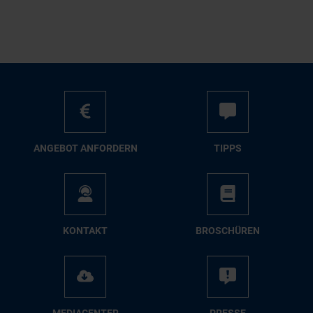
AN­GE­BOT AN­FOR­DERN
TIPPS
KON­TAKT
BRO­SCHÜ­REN