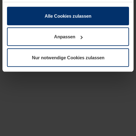
zusammen, die Sie ihnen bereitgestellt haben oder die
sie im Rahmen Ihrer Nutzung der Dienste gesammelt
haben.
Alle Cookies zulassen
Rechtlich können wir Cookies auf Ihrem Gerät speichern,
wenn diese für den Betrieb dieser Seite unbedingt
Anpassen
notwendig sind. Für alle anderen Cookie-Typen benötigen
wir Ihre Erlaubnis. Ihre Einwilligung können Sie jederzeit
in der Cookie-Erläuterung auf der Seite
Nur notwendige Cookies zulassen
Datenschutzerklärung
unserer Website ändern oder
widerrufen.