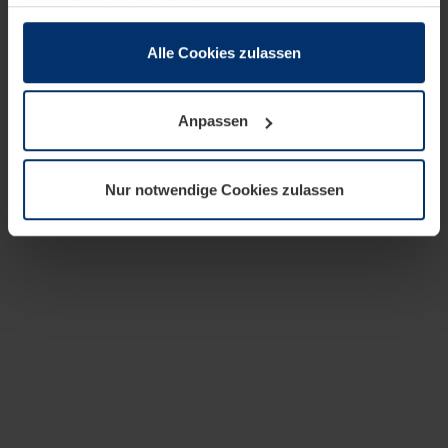
zusammen, die Sie ihnen bereitgestellt haben oder die
sie im Rahmen Ihrer Nutzung der Dienste gesammelt
haben.
Alle Cookies zulassen
Rechtlich können wir Cookies auf Ihrem Gerät speichern,
wenn diese für den Betrieb dieser Seite unbedingt
Anpassen
notwendig sind. Für alle anderen Cookie-Typen benötigen
wir Ihre Erlaubnis. Ihre Einwilligung können Sie jederzeit
in der Cookie-Erläuterung auf der Seite
Nur notwendige Cookies zulassen
Datenschutzerklärung
unserer Website ändern oder
widerrufen.