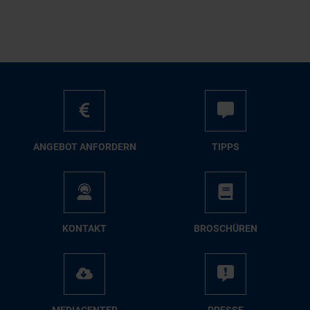
AN­GE­BOT AN­FOR­DERN
TIPPS
KON­TAKT
BRO­SCHÜ­REN