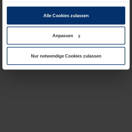
zusammen, die Sie ihnen bereitgestellt haben oder die
sie im Rahmen Ihrer Nutzung der Dienste gesammelt
haben.
Alle Cookies zulassen
Rechtlich können wir Cookies auf Ihrem Gerät speichern,
wenn diese für den Betrieb dieser Seite unbedingt
Anpassen
notwendig sind. Für alle anderen Cookie-Typen benötigen
wir Ihre Erlaubnis. Ihre Einwilligung können Sie jederzeit
in der Cookie-Erläuterung auf der Seite
Nur notwendige Cookies zulassen
Datenschutzerklärung
unserer Website ändern oder
widerrufen.