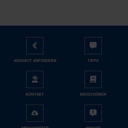
AN­GE­BOT AN­FOR­DERN
TIPPS
KON­TAKT
BRO­SCHÜ­REN