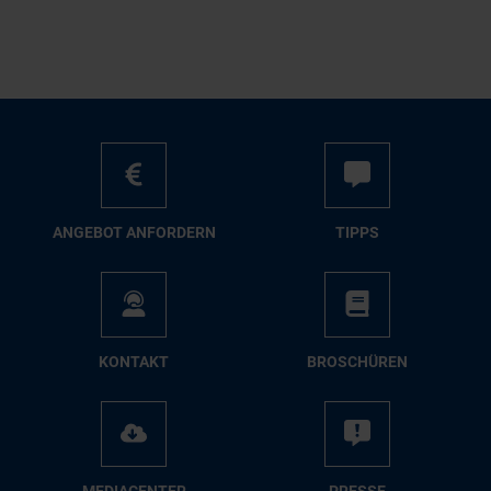
AN­GE­BOT AN­FOR­DERN
TIPPS
KON­TAKT
BRO­SCHÜ­REN