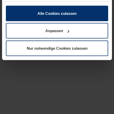
zusammen, die Sie ihnen bereitgestellt haben oder die
sie im Rahmen Ihrer Nutzung der Dienste gesammelt
haben.
Alle Cookies zulassen
Rechtlich können wir Cookies auf Ihrem Gerät speichern,
wenn diese für den Betrieb dieser Seite unbedingt
Anpassen
notwendig sind. Für alle anderen Cookie-Typen benötigen
wir Ihre Erlaubnis. Ihre Einwilligung können Sie jederzeit
in der Cookie-Erläuterung auf der Seite
Nur notwendige Cookies zulassen
Datenschutzerklärung
unserer Website ändern oder
widerrufen.