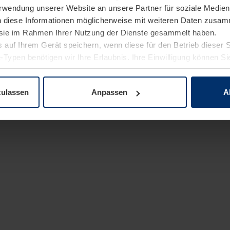
Verwendung unserer Website an unsere Partner für soziale Medi
n diese Informationen möglicherweise mit weiteren Daten zusam
e sie im Rahmen Ihrer Nutzung der Dienste gesammelt haben.
 auf Ihrem Gerät speichern, wenn diese für den Betrieb dieser 
-Typen benötigen wir Ihre Erlaubnis. Ihre Einwilligung können Sie
enschutzerklärung
unserer Website ändern oder widerrufen.
zulassen
Anpassen
A