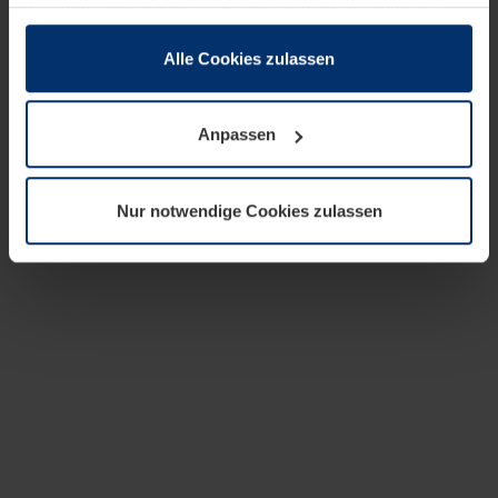
zusammen, die Sie ihnen bereitgestellt haben oder die
sie im Rahmen Ihrer Nutzung der Dienste gesammelt
haben.
Alle Cookies zulassen
Rechtlich können wir Cookies auf Ihrem Gerät speichern,
wenn diese für den Betrieb dieser Seite unbedingt
Anpassen
notwendig sind. Für alle anderen Cookie-Typen benötigen
wir Ihre Erlaubnis. Ihre Einwilligung können Sie jederzeit
in der Cookie-Erläuterung auf der Seite
Nur notwendige Cookies zulassen
Datenschutzerklärung
unserer Website ändern oder
widerrufen.