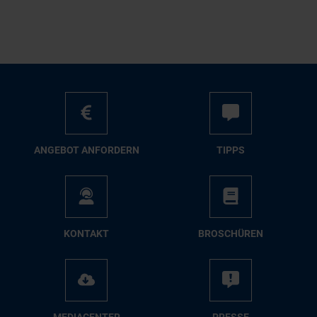
AN­GE­BOT AN­FOR­DERN
TIPPS
KON­TAKT
BRO­SCHÜ­REN