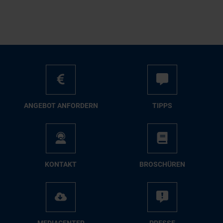
AN­GE­BOT AN­FOR­DERN
TIPPS
KON­TAKT
BRO­SCHÜ­REN