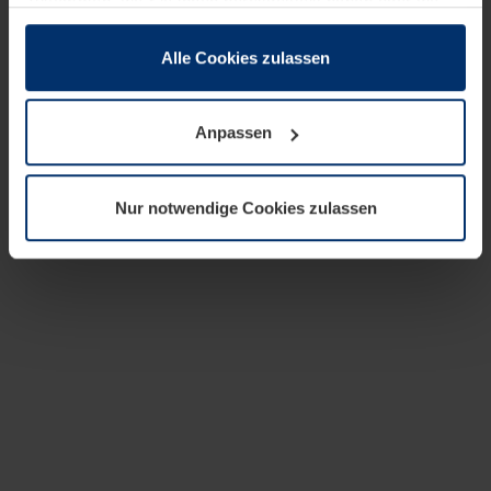
zusammen, die Sie ihnen bereitgestellt haben oder die
sie im Rahmen Ihrer Nutzung der Dienste gesammelt
haben.
Alle Cookies zulassen
Rechtlich können wir Cookies auf Ihrem Gerät speichern,
wenn diese für den Betrieb dieser Seite unbedingt
Anpassen
notwendig sind. Für alle anderen Cookie-Typen benötigen
wir Ihre Erlaubnis. Ihre Einwilligung können Sie jederzeit
in der Cookie-Erläuterung auf der Seite
Nur notwendige Cookies zulassen
Datenschutzerklärung
unserer Website ändern oder
widerrufen.