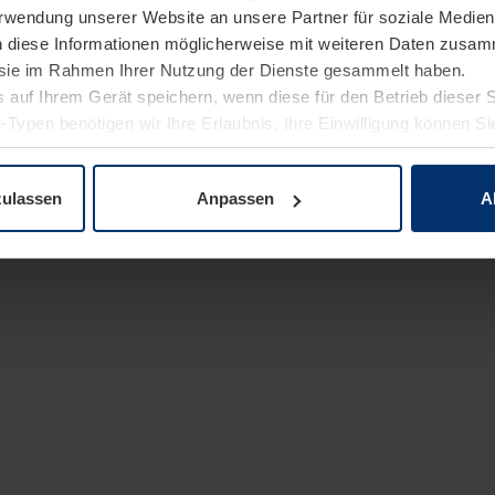
Verwendung unserer Website an unsere Partner für soziale Medi
n diese Informationen möglicherweise mit weiteren Daten zusam
e sie im Rahmen Ihrer Nutzung der Dienste gesammelt haben.
 auf Ihrem Gerät speichern, wenn diese für den Betrieb dieser 
-Typen benötigen wir Ihre Erlaubnis. Ihre Einwilligung können Sie
enschutzerklärung
unserer Website ändern oder widerrufen.
zulassen
Anpassen
A