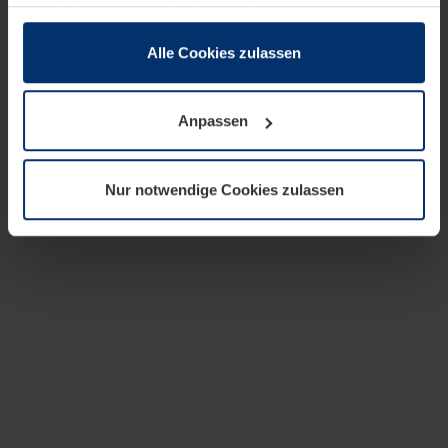
zusammen, die Sie ihnen bereitgestellt haben oder die
sie im Rahmen Ihrer Nutzung der Dienste gesammelt
haben.
Alle Cookies zulassen
Rechtlich können wir Cookies auf Ihrem Gerät speichern,
wenn diese für den Betrieb dieser Seite unbedingt
Anpassen
notwendig sind. Für alle anderen Cookie-Typen benötigen
wir Ihre Erlaubnis. Ihre Einwilligung können Sie jederzeit
in der Cookie-Erläuterung auf der Seite
Nur notwendige Cookies zulassen
Datenschutzerklärung
unserer Website ändern oder
widerrufen.