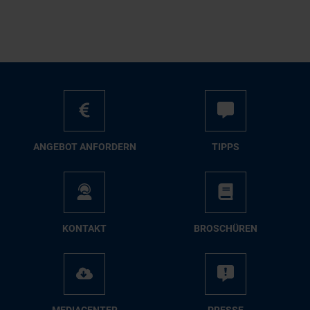
AN­GE­BOT AN­FOR­DERN
TIPPS
KON­TAKT
BRO­SCHÜ­REN