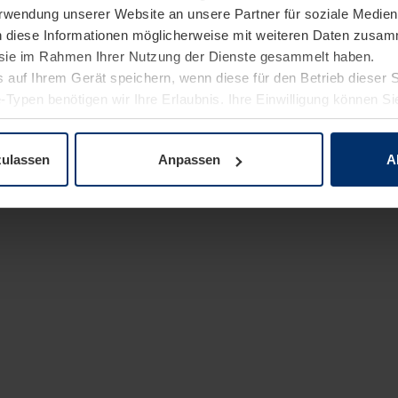
Verwendung unserer Website an unsere Partner für soziale Medi
n diese Informationen möglicherweise mit weiteren Daten zusam
e sie im Rahmen Ihrer Nutzung der Dienste gesammelt haben.
 auf Ihrem Gerät speichern, wenn diese für den Betrieb dieser 
-Typen benötigen wir Ihre Erlaubnis. Ihre Einwilligung können Sie
enschutzerklärung
unserer Website ändern oder widerrufen.
zulassen
Anpassen
A