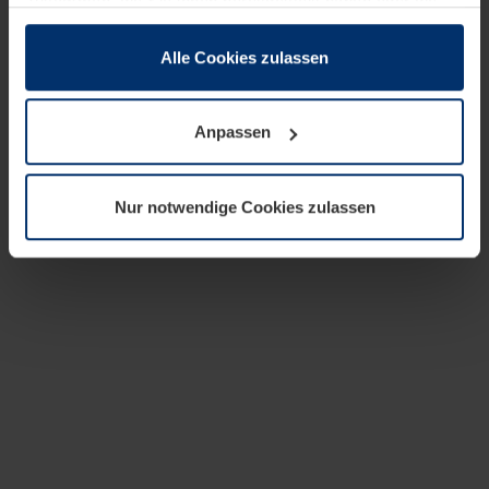
zusammen, die Sie ihnen bereitgestellt haben oder die
sie im Rahmen Ihrer Nutzung der Dienste gesammelt
haben.
Alle Cookies zulassen
Rechtlich können wir Cookies auf Ihrem Gerät speichern,
wenn diese für den Betrieb dieser Seite unbedingt
Anpassen
notwendig sind. Für alle anderen Cookie-Typen benötigen
wir Ihre Erlaubnis. Ihre Einwilligung können Sie jederzeit
in der Cookie-Erläuterung auf der Seite
Nur notwendige Cookies zulassen
Datenschutzerklärung
unserer Website ändern oder
widerrufen.