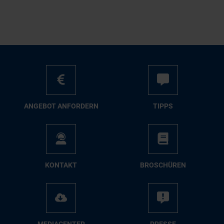
AN­GE­BOT AN­FOR­DERN
TIPPS
KON­TAKT
BRO­SCHÜ­REN