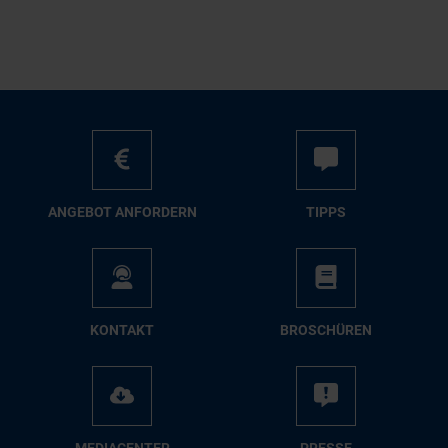
AN­GE­BOT AN­FOR­DERN
TIPPS
KON­TAKT
BRO­SCHÜ­REN