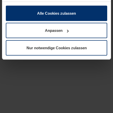
zusammen, die Sie ihnen bereitgestellt haben oder die
sie im Rahmen Ihrer Nutzung der Dienste gesammelt
haben.
Alle Cookies zulassen
Rechtlich können wir Cookies auf Ihrem Gerät speichern,
wenn diese für den Betrieb dieser Seite unbedingt
Anpassen
notwendig sind. Für alle anderen Cookie-Typen benötigen
wir Ihre Erlaubnis. Ihre Einwilligung können Sie jederzeit
in der Cookie-Erläuterung auf der Seite
Nur notwendige Cookies zulassen
Datenschutzerklärung
unserer Website ändern oder
widerrufen.