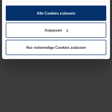
zusammen, die Sie ihnen bereitgestellt haben oder die
sie im Rahmen Ihrer Nutzung der Dienste gesammelt
haben.
Alle Cookies zulassen
Rechtlich können wir Cookies auf Ihrem Gerät speichern,
wenn diese für den Betrieb dieser Seite unbedingt
Anpassen
notwendig sind. Für alle anderen Cookie-Typen benötigen
wir Ihre Erlaubnis. Ihre Einwilligung können Sie jederzeit
in der Cookie-Erläuterung auf der Seite
Nur notwendige Cookies zulassen
Datenschutzerklärung
unserer Website ändern oder
widerrufen.