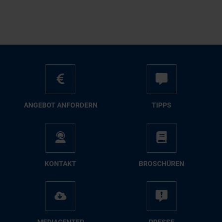
AN­GE­BOT AN­FOR­DERN
TIPPS
KON­TAKT
BRO­SCHÜ­REN