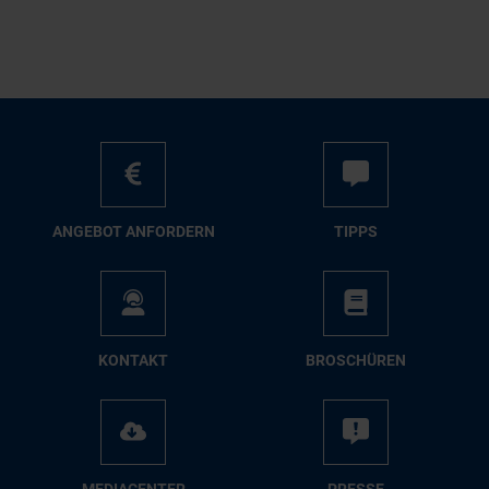
AN­GE­BOT AN­FOR­DERN
TIPPS
KON­TAKT
BRO­SCHÜ­REN