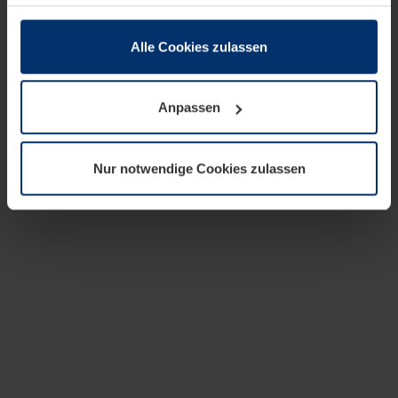
zusammen, die Sie ihnen bereitgestellt haben oder die
sie im Rahmen Ihrer Nutzung der Dienste gesammelt
haben.
Alle Cookies zulassen
Rechtlich können wir Cookies auf Ihrem Gerät speichern,
wenn diese für den Betrieb dieser Seite unbedingt
Anpassen
notwendig sind. Für alle anderen Cookie-Typen benötigen
wir Ihre Erlaubnis. Ihre Einwilligung können Sie jederzeit
in der Cookie-Erläuterung auf der Seite
Nur notwendige Cookies zulassen
Datenschutzerklärung
unserer Website ändern oder
widerrufen.