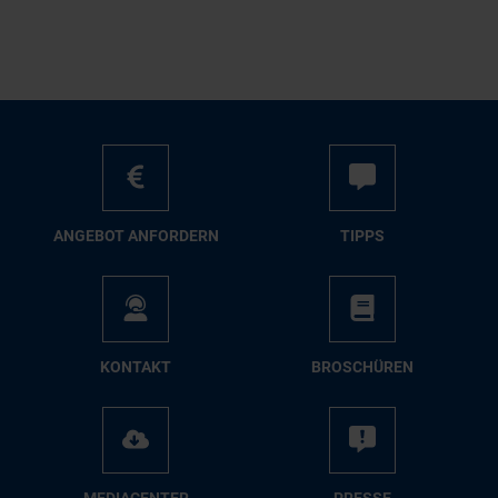
AN­GE­BOT AN­FOR­DERN
TIPPS
KON­TAKT
BRO­SCHÜ­REN