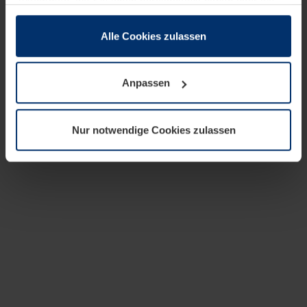
zusammen, die Sie ihnen bereitgestellt haben oder die
sie im Rahmen Ihrer Nutzung der Dienste gesammelt
haben.
Alle Cookies zulassen
Rechtlich können wir Cookies auf Ihrem Gerät speichern,
wenn diese für den Betrieb dieser Seite unbedingt
Anpassen
notwendig sind. Für alle anderen Cookie-Typen benötigen
wir Ihre Erlaubnis. Ihre Einwilligung können Sie jederzeit
in der Cookie-Erläuterung auf der Seite
Nur notwendige Cookies zulassen
Datenschutzerklärung
unserer Website ändern oder
widerrufen.