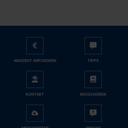
AN­GE­BOT AN­FOR­DERN
TIPPS
KON­TAKT
BRO­SCHÜ­REN