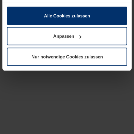
zusammen, die Sie ihnen bereitgestellt haben oder die
sie im Rahmen Ihrer Nutzung der Dienste gesammelt
haben.
Alle Cookies zulassen
Rechtlich können wir Cookies auf Ihrem Gerät speichern,
wenn diese für den Betrieb dieser Seite unbedingt
Anpassen
notwendig sind. Für alle anderen Cookie-Typen benötigen
wir Ihre Erlaubnis. Ihre Einwilligung können Sie jederzeit
in der Cookie-Erläuterung auf der Seite
Nur notwendige Cookies zulassen
Datenschutzerklärung
unserer Website ändern oder
widerrufen.