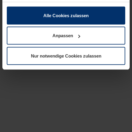
zusammen, die Sie ihnen bereitgestellt haben oder die
sie im Rahmen Ihrer Nutzung der Dienste gesammelt
haben.
Alle Cookies zulassen
Rechtlich können wir Cookies auf Ihrem Gerät speichern,
wenn diese für den Betrieb dieser Seite unbedingt
Anpassen
notwendig sind. Für alle anderen Cookie-Typen benötigen
wir Ihre Erlaubnis. Ihre Einwilligung können Sie jederzeit
in der Cookie-Erläuterung auf der Seite
Nur notwendige Cookies zulassen
Datenschutzerklärung
unserer Website ändern oder
widerrufen.