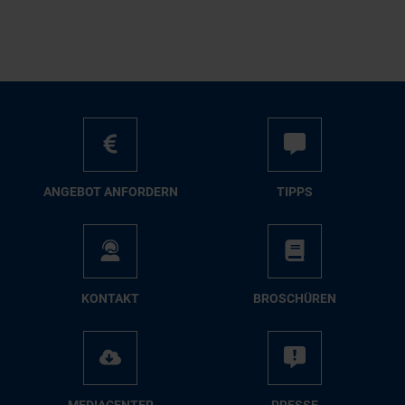
AN­GE­BOT AN­FOR­DERN
TIPPS
KON­TAKT
BRO­SCHÜ­REN