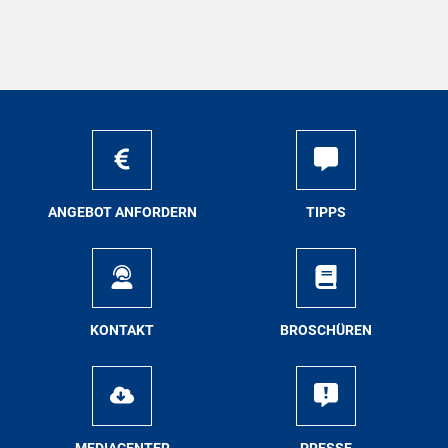
AN­GE­BOT AN­FOR­DERN
TIPPS
KON­TAKT
BRO­SCHÜ­REN