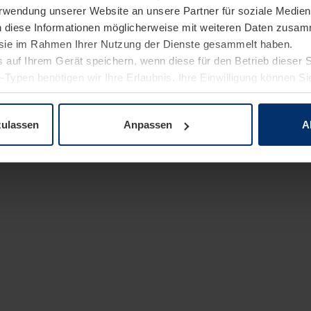
Verwendung unserer Website an unsere Partner für soziale Medi
n diese Informationen möglicherweise mit weiteren Daten zusam
e sie im Rahmen Ihrer Nutzung der Dienste gesammelt haben.
 auf Ihrem Gerät speichern, wenn diese für den Betrieb dieser 
-Typen benötigen wir Ihre Erlaubnis. Ihre Einwilligung können Sie
enschutzerklärung
unserer Website ändern oder widerrufen.
zulassen
Anpassen
A