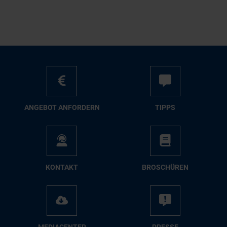
AN­GE­BOT AN­FOR­DERN
TIPPS
KON­TAKT
BRO­SCHÜ­REN