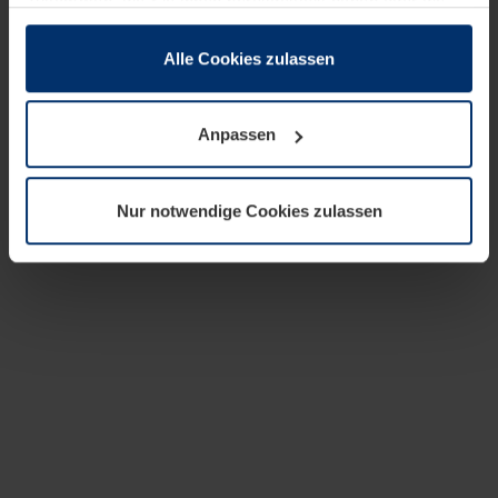
zusammen, die Sie ihnen bereitgestellt haben oder die
sie im Rahmen Ihrer Nutzung der Dienste gesammelt
haben.
Alle Cookies zulassen
Rechtlich können wir Cookies auf Ihrem Gerät speichern,
wenn diese für den Betrieb dieser Seite unbedingt
Anpassen
notwendig sind. Für alle anderen Cookie-Typen benötigen
wir Ihre Erlaubnis. Ihre Einwilligung können Sie jederzeit
in der Cookie-Erläuterung auf der Seite
Nur notwendige Cookies zulassen
Datenschutzerklärung
unserer Website ändern oder
widerrufen.