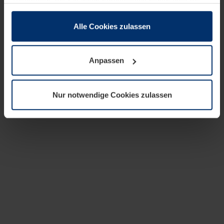
zusammen, die Sie ihnen bereitgestellt haben oder die
sie im Rahmen Ihrer Nutzung der Dienste gesammelt
haben.
Alle Cookies zulassen
Rechtlich können wir Cookies auf Ihrem Gerät speichern,
wenn diese für den Betrieb dieser Seite unbedingt
Anpassen
notwendig sind. Für alle anderen Cookie-Typen benötigen
wir Ihre Erlaubnis. Ihre Einwilligung können Sie jederzeit
in der Cookie-Erläuterung auf der Seite
Nur notwendige Cookies zulassen
Datenschutzerklärung
unserer Website ändern oder
widerrufen.