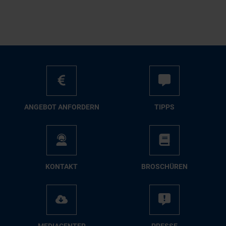
AN­GE­BOT AN­FOR­DERN
TIPPS
KON­TAKT
BRO­SCHÜ­REN