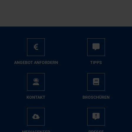
AN­GE­BOT AN­FOR­DERN
TIPPS
KON­TAKT
BRO­SCHÜ­REN