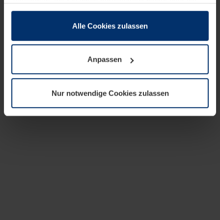
zusammen, die Sie ihnen bereitgestellt haben oder die
sie im Rahmen Ihrer Nutzung der Dienste gesammelt
haben.
Alle Cookies zulassen
Rechtlich können wir Cookies auf Ihrem Gerät speichern,
wenn diese für den Betrieb dieser Seite unbedingt
Anpassen
notwendig sind. Für alle anderen Cookie-Typen benötigen
wir Ihre Erlaubnis. Ihre Einwilligung können Sie jederzeit
in der Cookie-Erläuterung auf der Seite
Nur notwendige Cookies zulassen
Datenschutzerklärung
unserer Website ändern oder
widerrufen.