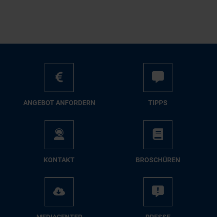
AN­GE­BOT AN­FOR­DERN
TIPPS
KON­TAKT
BRO­SCHÜ­REN