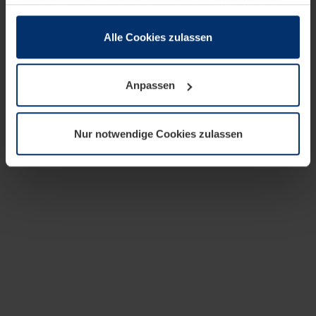
zusammen, die Sie ihnen bereitgestellt haben oder die
sie im Rahmen Ihrer Nutzung der Dienste gesammelt
haben.
Alle Cookies zulassen
Rechtlich können wir Cookies auf Ihrem Gerät speichern,
wenn diese für den Betrieb dieser Seite unbedingt
Anpassen
notwendig sind. Für alle anderen Cookie-Typen benötigen
wir Ihre Erlaubnis. Ihre Einwilligung können Sie jederzeit
in der Cookie-Erläuterung auf der Seite
Nur notwendige Cookies zulassen
Datenschutzerklärung
unserer Website ändern oder
widerrufen.