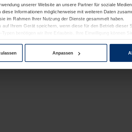
Verwendung unserer Website an unsere Partner für soziale Medi
n diese Informationen möglicherweise mit weiteren Daten zusam
e sie im Rahmen Ihrer Nutzung der Dienste gesammelt haben.
 auf Ihrem Gerät speichern, wenn diese für den Betrieb dieser 
-Typen benötigen wir Ihre Erlaubnis. Ihre Einwilligung können Sie
enschutzerklärung
unserer Website ändern oder widerrufen.
zulassen
Anpassen
A