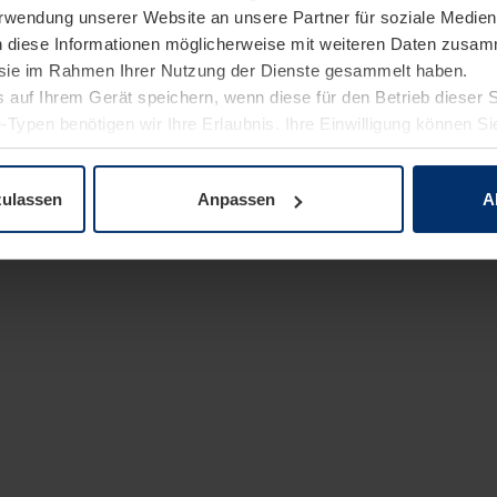
Verwendung unserer Website an unsere Partner für soziale Medi
n diese Informationen möglicherweise mit weiteren Daten zusam
e sie im Rahmen Ihrer Nutzung der Dienste gesammelt haben.
 auf Ihrem Gerät speichern, wenn diese für den Betrieb dieser 
-Typen benötigen wir Ihre Erlaubnis. Ihre Einwilligung können Sie
enschutzerklärung
unserer Website ändern oder widerrufen.
zulassen
Anpassen
A