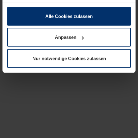
zusammen, die Sie ihnen bereitgestellt haben oder die
sie im Rahmen Ihrer Nutzung der Dienste gesammelt
haben.
Alle Cookies zulassen
Rechtlich können wir Cookies auf Ihrem Gerät speichern,
wenn diese für den Betrieb dieser Seite unbedingt
Anpassen
notwendig sind. Für alle anderen Cookie-Typen benötigen
wir Ihre Erlaubnis. Ihre Einwilligung können Sie jederzeit
in der Cookie-Erläuterung auf der Seite
Nur notwendige Cookies zulassen
Datenschutzerklärung
unserer Website ändern oder
widerrufen.