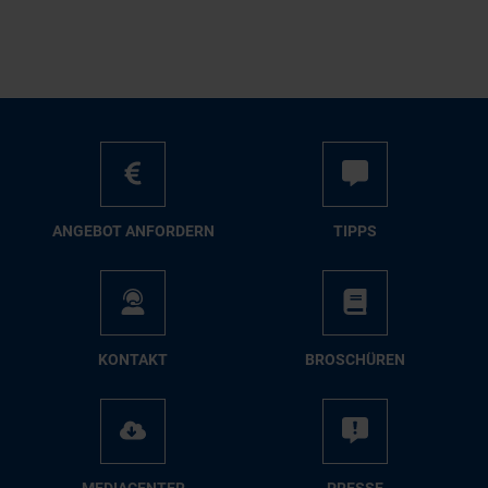
AN­GE­BOT AN­FOR­DERN
TIPPS
KON­TAKT
BRO­SCHÜ­REN