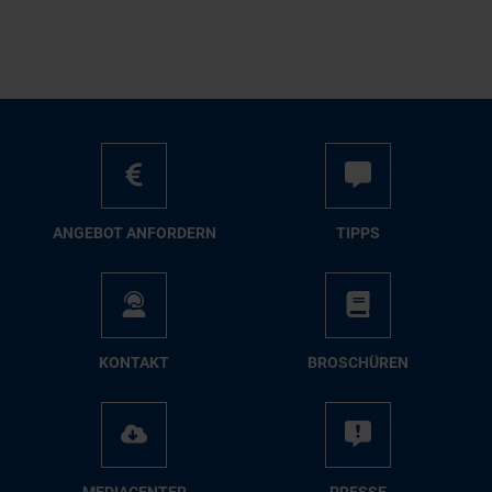
AN­GE­BOT AN­FOR­DERN
TIPPS
KON­TAKT
BRO­SCHÜ­REN