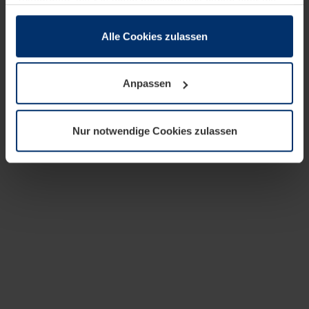
zusammen, die Sie ihnen bereitgestellt haben oder die
sie im Rahmen Ihrer Nutzung der Dienste gesammelt
haben.
Alle Cookies zulassen
Rechtlich können wir Cookies auf Ihrem Gerät speichern,
wenn diese für den Betrieb dieser Seite unbedingt
Anpassen
notwendig sind. Für alle anderen Cookie-Typen benötigen
wir Ihre Erlaubnis. Ihre Einwilligung können Sie jederzeit
in der Cookie-Erläuterung auf der Seite
Nur notwendige Cookies zulassen
Datenschutzerklärung
unserer Website ändern oder
widerrufen.