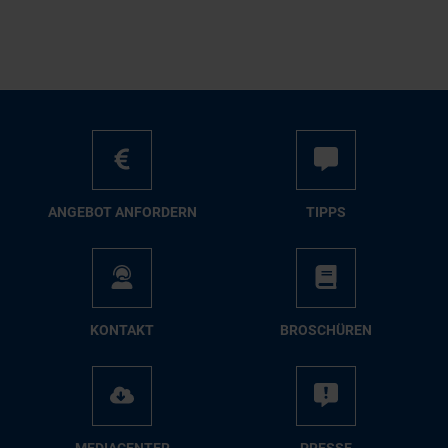
AN­GE­BOT AN­FOR­DERN
TIPPS
KON­TAKT
BRO­SCHÜ­REN