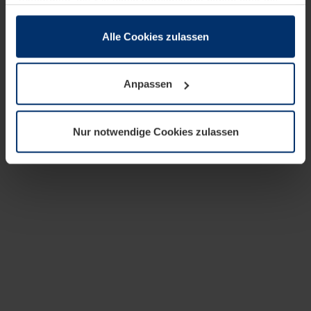
zusammen, die Sie ihnen bereitgestellt haben oder die
sie im Rahmen Ihrer Nutzung der Dienste gesammelt
haben.
Alle Cookies zulassen
Rechtlich können wir Cookies auf Ihrem Gerät speichern,
wenn diese für den Betrieb dieser Seite unbedingt
Anpassen
notwendig sind. Für alle anderen Cookie-Typen benötigen
wir Ihre Erlaubnis. Ihre Einwilligung können Sie jederzeit
in der Cookie-Erläuterung auf der Seite
Nur notwendige Cookies zulassen
Datenschutzerklärung
unserer Website ändern oder
widerrufen.