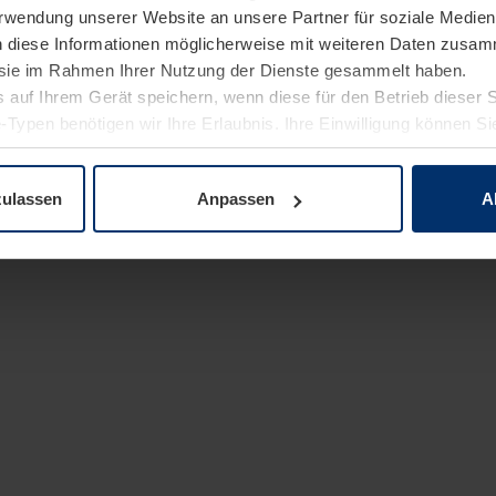
Verwendung unserer Website an unsere Partner für soziale Medi
n diese Informationen möglicherweise mit weiteren Daten zusam
e sie im Rahmen Ihrer Nutzung der Dienste gesammelt haben.
 auf Ihrem Gerät speichern, wenn diese für den Betrieb dieser 
-Typen benötigen wir Ihre Erlaubnis. Ihre Einwilligung können Sie
enschutzerklärung
unserer Website ändern oder widerrufen.
zulassen
Anpassen
A