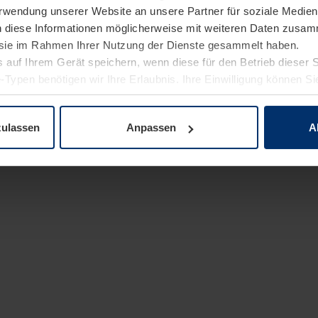
Verwendung unserer Website an unsere Partner für soziale Medi
n diese Informationen möglicherweise mit weiteren Daten zusam
e sie im Rahmen Ihrer Nutzung der Dienste gesammelt haben.
 auf Ihrem Gerät speichern, wenn diese für den Betrieb dieser 
-Typen benötigen wir Ihre Erlaubnis. Ihre Einwilligung können Sie
enschutzerklärung
unserer Website ändern oder widerrufen.
zulassen
Anpassen
A