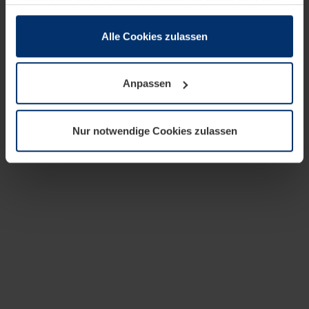
zusammen, die Sie ihnen bereitgestellt haben oder die
sie im Rahmen Ihrer Nutzung der Dienste gesammelt
haben.
Alle Cookies zulassen
Rechtlich können wir Cookies auf Ihrem Gerät speichern,
wenn diese für den Betrieb dieser Seite unbedingt
Anpassen
notwendig sind. Für alle anderen Cookie-Typen benötigen
wir Ihre Erlaubnis. Ihre Einwilligung können Sie jederzeit
in der Cookie-Erläuterung auf der Seite
Nur notwendige Cookies zulassen
Datenschutzerklärung
unserer Website ändern oder
widerrufen.