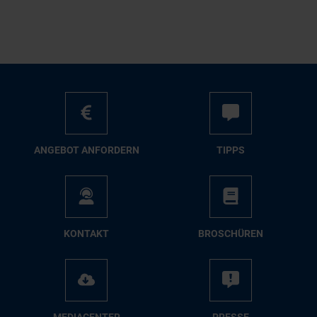
AN­GE­BOT AN­FOR­DERN
TIPPS
KON­TAKT
BRO­SCHÜ­REN