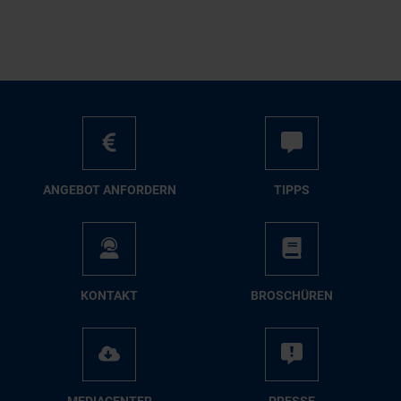
AN­GE­BOT AN­FOR­DERN
TIPPS
KON­TAKT
BRO­SCHÜ­REN