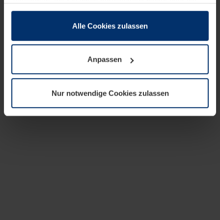
zusammen, die Sie ihnen bereitgestellt haben oder die
sie im Rahmen Ihrer Nutzung der Dienste gesammelt
haben.
Alle Cookies zulassen
Rechtlich können wir Cookies auf Ihrem Gerät speichern,
wenn diese für den Betrieb dieser Seite unbedingt
Anpassen
notwendig sind. Für alle anderen Cookie-Typen benötigen
wir Ihre Erlaubnis. Ihre Einwilligung können Sie jederzeit
in der Cookie-Erläuterung auf der Seite
Nur notwendige Cookies zulassen
Datenschutzerklärung
unserer Website ändern oder
widerrufen.