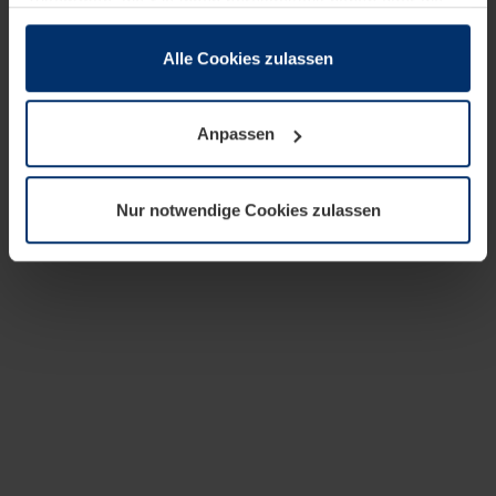
zusammen, die Sie ihnen bereitgestellt haben oder die
sie im Rahmen Ihrer Nutzung der Dienste gesammelt
haben.
Alle Cookies zulassen
Rechtlich können wir Cookies auf Ihrem Gerät speichern,
wenn diese für den Betrieb dieser Seite unbedingt
Anpassen
notwendig sind. Für alle anderen Cookie-Typen benötigen
wir Ihre Erlaubnis. Ihre Einwilligung können Sie jederzeit
in der Cookie-Erläuterung auf der Seite
Nur notwendige Cookies zulassen
Datenschutzerklärung
unserer Website ändern oder
widerrufen.