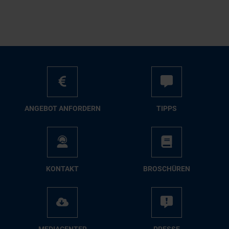
AN­GE­BOT AN­FOR­DERN
TIPPS
KON­TAKT
BRO­SCHÜ­REN