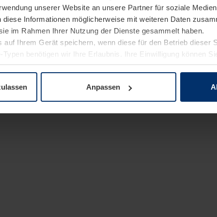
Verwendung unserer Website an unsere Partner für soziale Medi
n diese Informationen möglicherweise mit weiteren Daten zusam
e sie im Rahmen Ihrer Nutzung der Dienste gesammelt haben.
 auf Ihrem Gerät speichern, wenn diese für den Betrieb dieser 
-Typen benötigen wir Ihre Erlaubnis. Ihre Einwilligung können Sie
enschutzerklärung
unserer Website ändern oder widerrufen.
zulassen
Anpassen
A