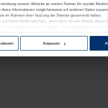
Verwendung unserer Website an unsere Partner für soziale Medi
n diese Informationen möglicherweise mit weiteren Daten zusam
e sie im Rahmen Ihrer Nutzung der Dienste gesammelt haben.
 auf Ihrem Gerät speichern, wenn diese für den Betrieb dieser 
-Typen benötigen wir Ihre Erlaubnis. Ihre Einwilligung können Sie
enschutzerklärung
unserer Website ändern oder widerrufen.
zulassen
Anpassen
A