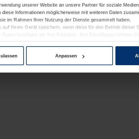
Verwendung unserer Website an unsere Partner für soziale Medi
n diese Informationen möglicherweise mit weiteren Daten zusam
e sie im Rahmen Ihrer Nutzung der Dienste gesammelt haben.
 auf Ihrem Gerät speichern, wenn diese für den Betrieb dieser 
-Typen benötigen wir Ihre Erlaubnis. Ihre Einwilligung können Sie
enschutzerklärung
unserer Website ändern oder widerrufen.
zulassen
Anpassen
A