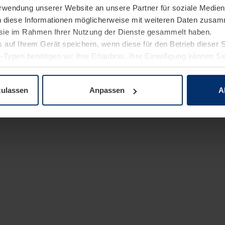
Verwendung unserer Website an unsere Partner für soziale Medi
n diese Informationen möglicherweise mit weiteren Daten zusam
e sie im Rahmen Ihrer Nutzung der Dienste gesammelt haben.
 auf Ihrem Gerät speichern, wenn diese für den Betrieb dieser 
-Typen benötigen wir Ihre Erlaubnis. Ihre Einwilligung können Sie
enschutzerklärung
unserer Website ändern oder widerrufen.
zulassen
Anpassen
A