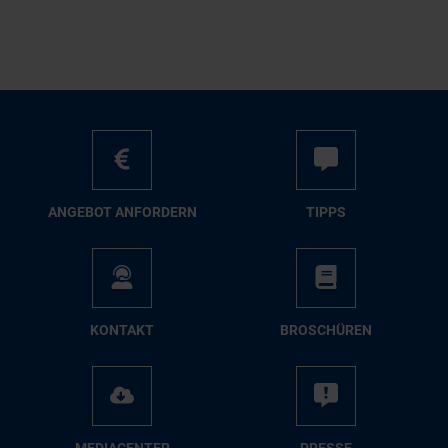
AN­GE­BOT AN­FOR­DERN
TIPPS
KON­TAKT
BRO­SCHÜ­REN