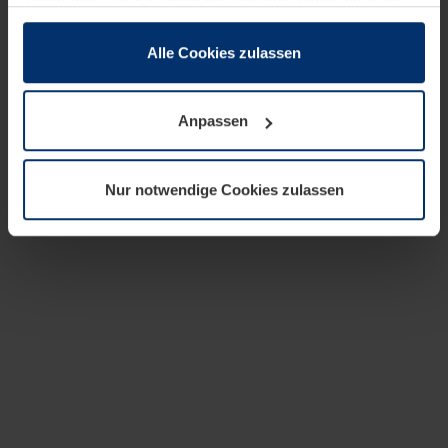
zusammen, die Sie ihnen bereitgestellt haben oder die
sie im Rahmen Ihrer Nutzung der Dienste gesammelt
haben.
Alle Cookies zulassen
Rechtlich können wir Cookies auf Ihrem Gerät speichern,
wenn diese für den Betrieb dieser Seite unbedingt
Anpassen
notwendig sind. Für alle anderen Cookie-Typen benötigen
wir Ihre Erlaubnis. Ihre Einwilligung können Sie jederzeit
in der Cookie-Erläuterung auf der Seite
Nur notwendige Cookies zulassen
Datenschutzerklärung
unserer Website ändern oder
widerrufen.