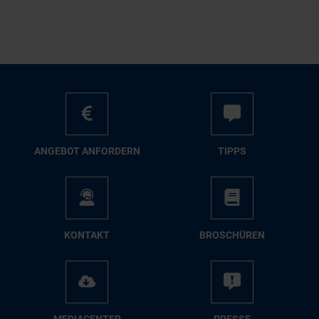
AN­GE­BOT AN­FOR­DERN
TIPPS
KON­TAKT
BRO­SCHÜ­REN