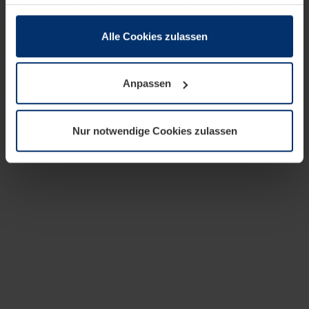
zusammen, die Sie ihnen bereitgestellt haben oder die
sie im Rahmen Ihrer Nutzung der Dienste gesammelt
haben.
Alle Cookies zulassen
Rechtlich können wir Cookies auf Ihrem Gerät speichern,
wenn diese für den Betrieb dieser Seite unbedingt
Anpassen
notwendig sind. Für alle anderen Cookie-Typen benötigen
wir Ihre Erlaubnis. Ihre Einwilligung können Sie jederzeit
in der Cookie-Erläuterung auf der Seite
Nur notwendige Cookies zulassen
Datenschutzerklärung
unserer Website ändern oder
widerrufen.